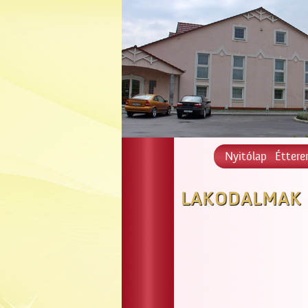
Nyitólap
Étter
LAKODALMAK