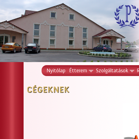
Nyitólap
Étterem
Szolgáltatások
CÉGEKNEK